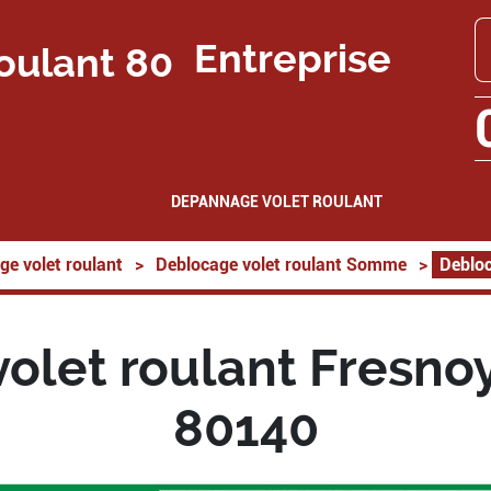
Entreprise
DEPANNAGE VOLET ROULANT
ge volet roulant
>
Deblocage volet roulant Somme
>
Debloc
olet roulant Fresnoy
80140