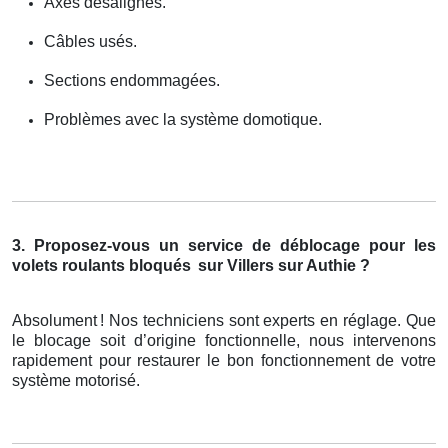
Axes désalignés.
Câbles usés.
Sections endommagées.
Problèmes avec la système domotique.
3. Proposez-vous un service de déblocage pour les
volets roulants bloqués
sur Villers sur Authie ?
Absolument
! Nos techniciens sont experts en r
é
glage. Que
le blocage soit d
’
origine fonctionnelle, nous intervenons
rapidement pour restaurer le bon fonctionnement de votre
syst
è
me motoris
é
.