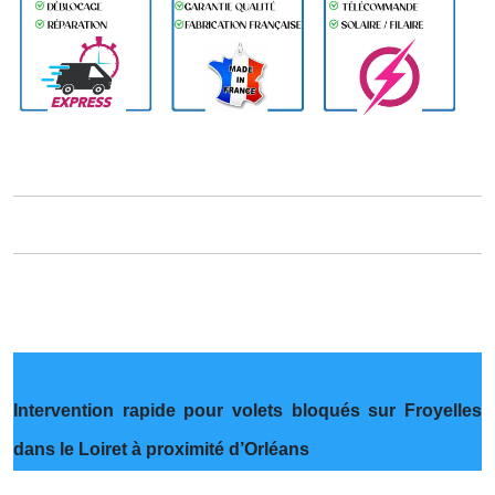
Intervention rapide pour volets bloqués sur Froyelles
dans le Loiret à proximité d’Orléans