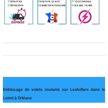
Déblocage de volets roulants sur Lealvillers dans le
Loiret à Orléans