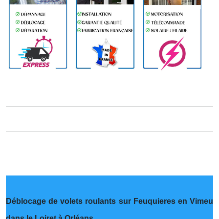
Déblocage de volets roulants sur Feuquieres en Vimeu
dans le Loiret à Orléans