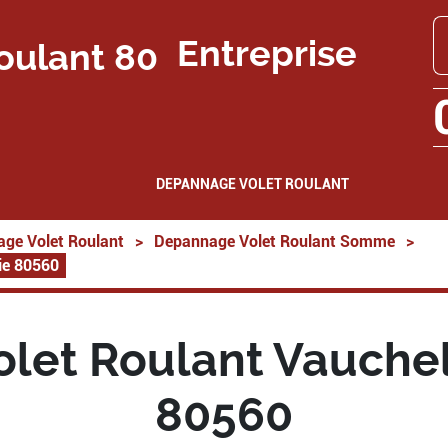
Entreprise
DEPANNAGE VOLET ROULANT
ge Volet Roulant
>
Depannage Volet Roulant Somme
>
ie 80560
let Roulant Vauchell
80560