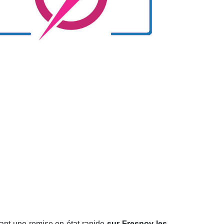
ant une remise en état rapide
sur Fresnoy les