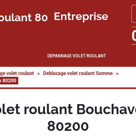
Entreprise
DEPANNAGE VOLET ROULANT
ge volet roulant
>
Deblocage volet roulant Somme
>
n 80200
let roulant Boucha
80200