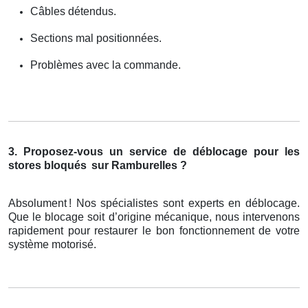
Câbles détendus.
Sections mal positionnées.
Problèmes avec la commande.
3. Proposez-vous un service de déblocage pour les
stores bloqués
sur Ramburelles ?
Absolument
! Nos sp
é
cialistes sont experts en d
é
blocage.
Que le blocage soit d
’
origine m
é
canique, nous intervenons
rapidement pour restaurer le bon fonctionnement de votre
syst
è
me motoris
é
.