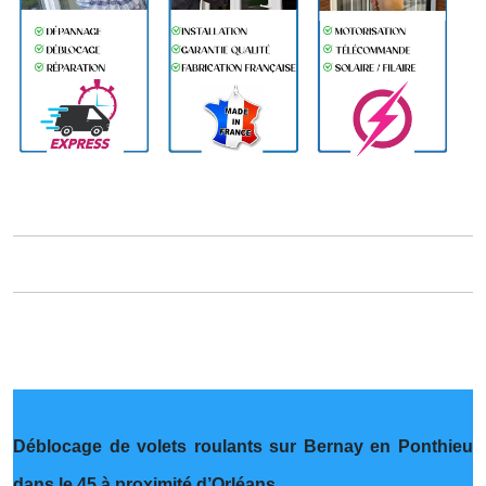
Déblocage de volets roulants sur Bernay en Ponthieu
dans le 45 à proximité d’Orléans