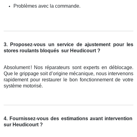
Problèmes avec la commande.
3. Proposez-vous un service de ajustement pour les
stores roulants bloqués
sur Heudicourt ?
Absolument
! Nos r
é
parateurs sont experts en d
é
blocage.
Que le grippage soit d
’
origine m
é
canique, nous intervenons
rapidement pour restaurer le bon fonctionnement de votre
syst
è
me motoris
é
.
4. Fournissez-vous des estimations avant intervention
sur Heudicourt ?