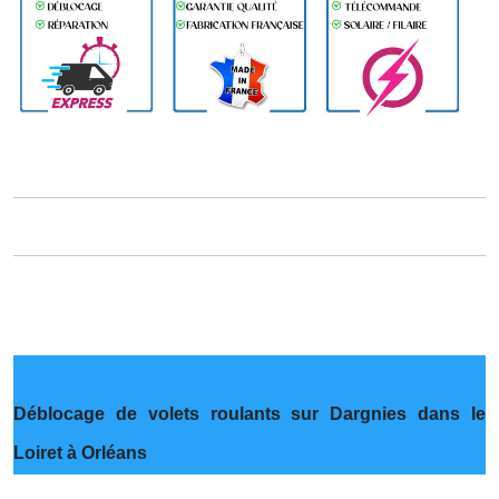
Déblocage de volets roulants sur Dargnies dans le
Loiret à Orléans