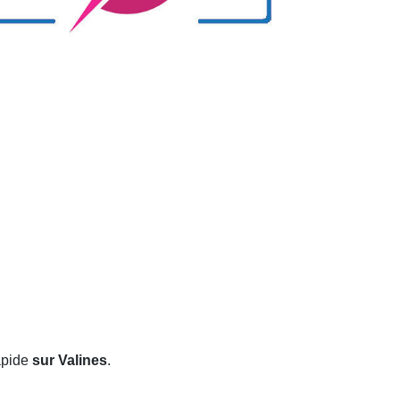
apide
sur Valines
.