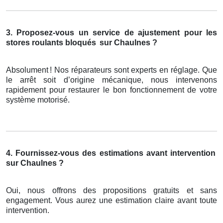
3. Proposez-vous un service de ajustement pour les
stores roulants bloqués
sur Chaulnes ?
Absolument
! Nos r
é
parateurs sont experts en r
é
glage. Que
le arr
ê
t soit d
’
origine m
é
canique, nous intervenons
rapidement pour restaurer le bon fonctionnement de votre
syst
è
me motoris
é
.
4. Fournissez-vous des estimations avant intervention
sur Chaulnes ?
Oui, nous offrons des propositions gratuits et sans
engagement. Vous aurez une estimation claire avant toute
intervention.