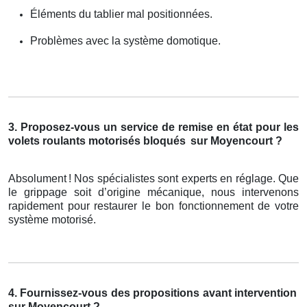
Éléments du tablier mal positionnées.
Problèmes avec la système domotique.
3. Proposez-vous un service de remise en état pour les
volets roulants motorisés bloqués
sur Moyencourt ?
Absolument
! Nos sp
é
cialistes sont experts en r
é
glage. Que
le grippage soit d
’
origine m
é
canique, nous intervenons
rapidement pour restaurer le bon fonctionnement de votre
syst
è
me motoris
é
.
4. Fournissez-vous des propositions avant intervention
sur Moyencourt ?