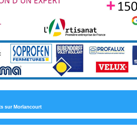
nts sur Morlancourt