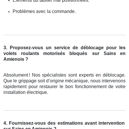
Éléments du tablier mal positionnées.
Problèmes avec la commande.
3. Proposez-vous un service de déblocage pour les
volets roulants motorisés bloqués
sur Sains en
Amienois ?
Absolument
! Nos sp
é
cialistes sont experts en d
é
blocage.
Que le grippage soit d
’
origine m
é
canique, nous intervenons
rapidement pour restaurer le bon fonctionnement de votre
installation
é
lectrique.
4. Fournissez-vous des estimations avant intervention
sur Sains en Amienois ?