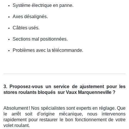
Système électrique en panne.
Axes désalignés.
Câbles usés.
Sections mal positionnées.
Problèmes avec la télécommande.
3. Proposez-vous un service de ajustement pour les
stores roulants bloqués
sur Vaux Marquenneville ?
Absolument
! Nos sp
é
cialistes sont experts en r
é
glage. Que
le arr
ê
t soit d
’
origine m
é
canique, nous intervenons
rapidement pour restaurer le bon fonctionnement de votre
volet roulant.