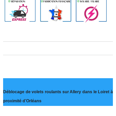
Déblocage de volets roulants sur Allery dans le Loiret à
proximité d’Orléans