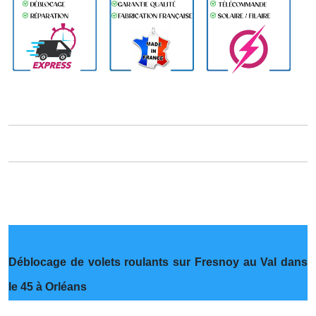
Déblocage de volets roulants sur Fresnoy au Val dans
le 45 à Orléans