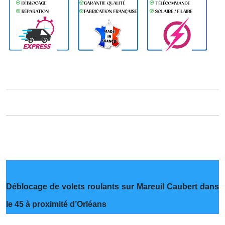
Déblocage de volets roulants sur Mareuil Caubert dans
le 45 à proximité d’Orléans