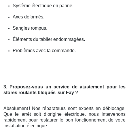
Système électrique en panne.
Axes déformés.
Sangles rompus.
Éléments du tablier endommagées.
Problèmes avec la commande.
3. Proposez-vous un service de ajustement pour les
stores roulants bloqués
sur Fay ?
Absolument
! Nos r
é
parateurs sont experts en d
é
blocage.
Que le arr
ê
t soit d
’
origine
é
lectrique, nous intervenons
rapidement pour restaurer le bon fonctionnement de votre
installation
é
lectrique.