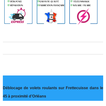
Déblocage de volets roulants sur Frettecuisse dans le
45 à proximité d’Orléans