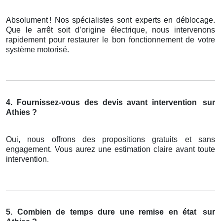
Absolument
! Nos sp
é
cialistes sont experts en d
é
blocage.
Que le arr
ê
t soit d
’
origine
é
lectrique, nous intervenons
rapidement pour restaurer le bon fonctionnement de votre
syst
è
me motoris
é
.
4. Fournissez-vous des devis avant intervention
sur
Athies ?
Oui, nous offrons des propositions gratuits et sans
engagement. Vous aurez une estimation claire avant toute
intervention.
5. Combien de temps dure une remise en état
sur