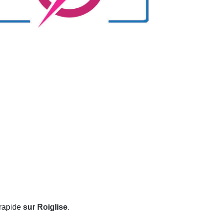
 rapide
sur Roiglise
.