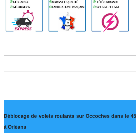
Déblocage de volets roulants sur Occoches dans le 45
à Orléans