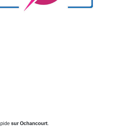
apide
sur Ochancourt
.