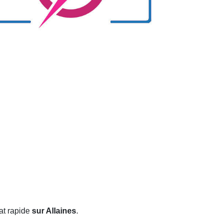
at rapide
sur Allaines
.