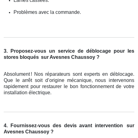
Lames cassées.
Problèmes avec la commande.
3. Proposez-vous un service de déblocage pour les
stores bloqués
sur Avesnes Chaussoy ?
Absolument
! Nos r
é
parateurs sont experts en d
é
blocage.
Que le arr
ê
t soit d
’
origine m
é
canique, nous intervenons
rapidement pour restaurer le bon fonctionnement de votre
installation
é
lectrique.
4. Fournissez-vous des devis avant intervention
sur
Avesnes Chaussoy ?