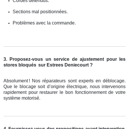
Cordes détendus.
Sections mal positionnées.
Problèmes avec la commande.
3. Proposez-vous un service de ajustement pour les
stores bloqués
sur Estrees Deniecourt ?
Absolument
! Nos r
é
parateurs sont experts en d
é
blocage.
Que le blocage soit d
’
origine
é
lectrique, nous intervenons
rapidement pour restaurer le bon fonctionnement de votre
syst
è
me motoris
é
.
4. Fournissez-vous des propositions avant intervention