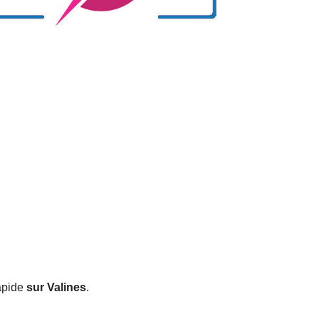
rapide
sur Valines
.