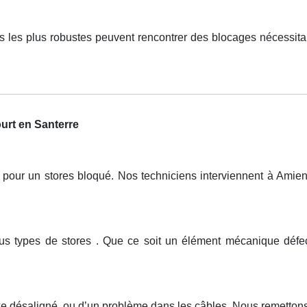
s les plus robustes peuvent rencontrer des blocages nécessita
urt en Santerre
ur un stores bloqué. Nos techniciens interviennent à Amiens,
tous types de stores . Que ce soit un élément mécanique défe
xe désaligné, ou d’un problème dans les câbles. Nous remettons