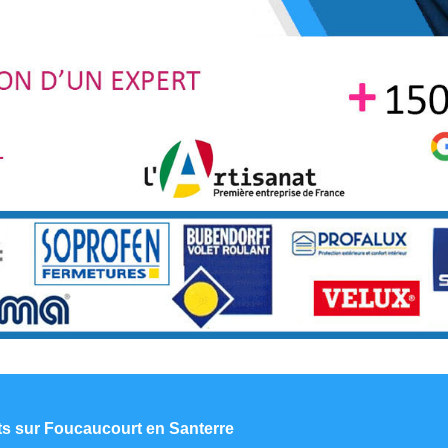
nts sur Foucaucourt en Santerre