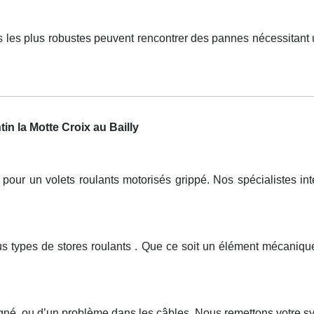
 les plus robustes peuvent rencontrer des pannes nécessitant 
n la Motte Croix au Bailly
r un volets roulants motorisés grippé. Nos spécialistes inte
tous types de stores roulants . Que ce soit un élément mécan
igné, ou d’un problème dans les câbles. Nous remettons votre s