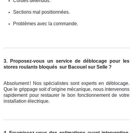
Cordes détendus.
Sections mal positionnées.
Problèmes avec la commande.
3. Proposez-vous un service de déblocage pour les
stores roulants bloqués
sur Bacouel sur Selle ?
Absolument
! Nos sp
é
cialistes sont experts en d
é
blocage.
Que le grippage soit d
’
origine m
é
canique, nous intervenons
rapidement pour restaurer le bon fonctionnement de votre
installation
é
lectrique.
4. Fournissez-vous des estimations avant intervention