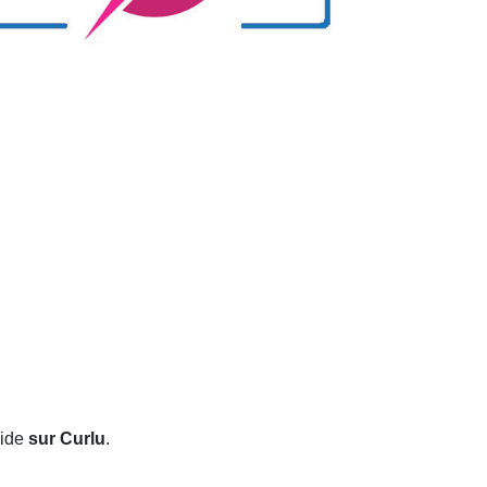
pide
sur Curlu
.