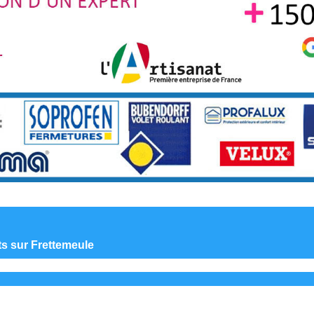
nts sur Frettemeule