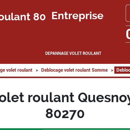
Entreprise
DEPANNAGE VOLET ROULANT
ge volet roulant
>
Deblocage volet roulant Somme
>
Debloc
let roulant Quesnoy
80270